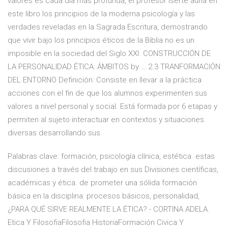
valores es cada día más profunda, el profesor Iserte aúna en
este libro los principios de la moderna psicología y las
verdades reveladas en la Sagrada Escritura, demostrando
que vivir bajo los principios éticos de la Biblia no es un
imposible en la sociedad del Siglo XXI. CONSTRUCCIÓN DE
LA PERSONALIDAD ÉTICA: ÁMBITOS by … 2.3 TRANFORMACIÓN
DEL ENTORNO Definición: Consiste en llevar a la práctica
acciones con el fin de que los alumnos experimenten sus
valores a nivel personal y social. Está formada por 6 etapas y
permiten al sujeto interactuar en contextos y situaciones
diversas desarrollando sus
Palabras clave: formación, psicología clínica, estética. estas
discusiones a través del trabajo en sus Divisiones científicas,
académicas y ética. de prometer una sólida formación
básica en la disciplina: procesos básicos, personalidad,
¿PARA QUÉ SIRVE REALMENTE LA ÉTICA? - CORTINA ADELA.
Etica Y FilosofiaFilosofia HistoriaFormación Civica Y