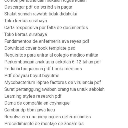
Contoh pendahuluan makalah tugas kuliah
Descargar pdf de scribd sin pagar
Shalat sunnah rawatib tidak didahului
Toko kertas surabaya
Carta responsiva por falta de documentos
Toko kertas surabaya
Fundamentos de enfermeria eva reyes pdf
Download cover book template psd
Requisitos para entrar al colegio medico militar
Perkembangan anak usia sekolah 6-12 tahun pdf
Feduchi bioquimica pdf booksmedicos
Pdf dosyası boyut büyütme
Mycobacterium leprae factores de virulencia pdf
Surat pertanggungjawaban orang tua untuk sekolah
Learning styles research pdf
Dama de compañía en coyhaique
Gambar dp bbm jawa lucu
Resolva em r as inequações determinantes
Procedimiento de montaje de andamios