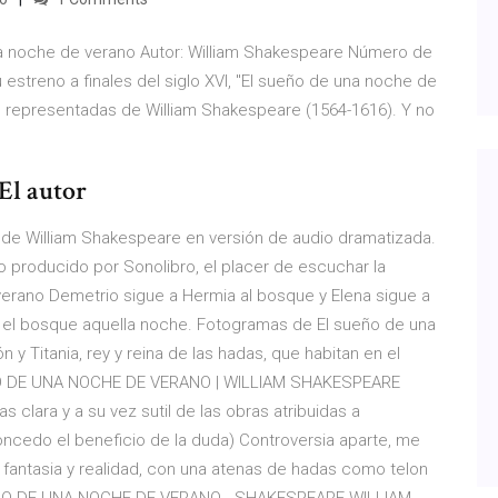
na noche de verano Autor: William Shakespeare Número de
 estreno a finales del siglo XVI, "El sueño de una noche de
s representadas de William Shakespeare (1564-1616). Y no
El autor
de William Shakespeare en versión de audio dramatizada.
o producido por Sonolibro, el placer de escuchar la
erano Demetrio sigue a Hermia al bosque y Elena sigue a
n el bosque aquella noche. Fotogramas de El sueño de una
y Titania, rey y reina de las hadas, que habitan en el
EÑO DE UNA NOCHE DE VERANO | WILLIAM SHAKESPEARE
lara y a su vez sutil de las obras atribuidas a
oncedo el beneficio de la duda) Controversia aparte, me
fantasia y realidad, con una atenas de hadas como telon