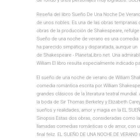
de fondo y unos personajes muy logrados. SU
Reseña del libro Sueño De Una Noche De Verano.
de unos nobles. Es una de las obras tempranas
obras de la producción de Shakespeare, refulge 
Sueño de una noche de verano es una comedia d
ha parecido simpática y disparatada, aunque un 
de Shakespeare - PlanetaLibro.net. Una admirab
William El libro resulta especialmente indicado pa
El sueño de una noche de verano de William Sha
comedia romántica escrita por William Shakesp
grandes clásicos de la literatura teatral mundia
la boda de Sir Thomas Berkeley y Elizabeth Carey
sueños y realidades, amor y magia en la EL S
Sinopsis Estas dos obras, consideradas como l
llamadas comedias románticas o de amor, con u
final feliz. EL SUEÑO DE UNA NOCHE DE VERANO s