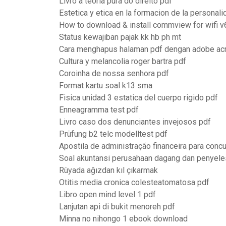
Livro a teoria pura do direito pdf
Estetica y etica en la formacion de la personali
How to download & install commview for wifi v6
Status kewajiban pajak kk hb ph mt
Cara menghapus halaman pdf dengan adobe acr
Cultura y melancolia roger bartra pdf
Coroinha de nossa senhora pdf
Format kartu soal k13 sma
Fisica unidad 3 estatica del cuerpo rigido pdf
Enneagramma test pdf
Livro caso dos denunciantes invejosos pdf
Prüfung b2 telc modelltest pdf
Apostila de administração financeira para conc
Soal akuntansi perusahaan dagang dan penyele
Rüyada ağızdan kıl çıkarmak
Otitis media cronica colesteatomatosa pdf
Libro open mind level 1 pdf
Lanjutan api di bukit menoreh pdf
Minna no nihongo 1 ebook download