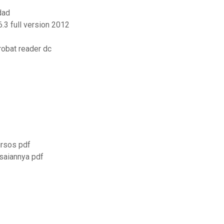
dad
.3 full version 2012
obat reader dc
ursos pdf
saiannya pdf