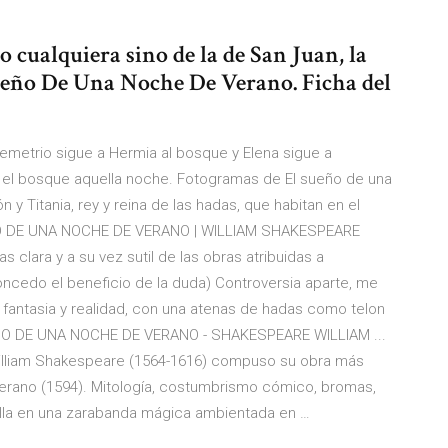
 cualquiera sino de la de San Juan, la
ueño De Una Noche De Verano. Ficha del
metrio sigue a Hermia al bosque y Elena sigue a
n el bosque aquella noche. Fotogramas de El sueño de una
y Titania, rey y reina de las hadas, que habitan en el
EÑO DE UNA NOCHE DE VERANO | WILLIAM SHAKESPEARE
lara y a su vez sutil de las obras atribuidas a
oncedo el beneficio de la duda) Controversia aparte, me
fantasia y realidad, con una atenas de hadas como telon
EÑO DE UNA NOCHE DE VERANO - SHAKESPEARE WILLIAM ...
William Shakespeare (1564-1616) compuso su obra más
erano (1594). Mitología, costumbrismo cómico, bromas,
ella en una zarabanda mágica ambientada en …