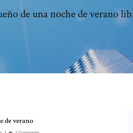
ueño de una noche de verano lib
e de verano
o
1 Comments