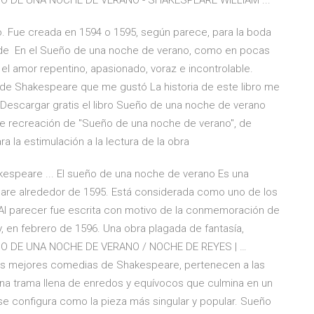
EÑO DE UNA NOCHE DE VERANO - SHAKESPEARE WILLIAM ...
 Fue creada en 1594 o 1595, según parece, para la boda
 de En el Sueño de una noche de verano, como en pocas
el amor repentino, apasionado, voraz e incontrolable.
e Shakespeare que me gustó La historia de este libro me
Descargar gratis el libro Sueño de una noche de verano
le recreación de "Sueño de una noche de verano", de
ra la estimulación a la lectura de la obra
kespeare ... El sueño de una noche de verano Es una
eare alrededor de 1595. Está considerada como uno de los
l. Al parecer fue escrita con motivo de la conmemoración de
, en febrero de 1596. Una obra plagada de fantasía,
UEÑO DE UNA NOCHE DE VERANO / NOCHE DE REYES | …
as mejores comedias de Shakespeare, pertenecen a las
na trama llena de enredos y equívocos que culmina en un
e configura como la pieza más singular y popular. Sueño