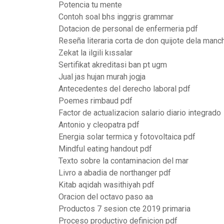
Potencia tu mente
Contoh soal bhs inggris grammar
Dotacion de personal de enfermeria pdf
Reseña literaria corta de don quijote dela manc
Zekat la ilgili kıssalar
Sertifikat akreditasi ban pt ugm
Jual jas hujan murah jogja
Antecedentes del derecho laboral pdf
Poemes rimbaud pdf
Factor de actualizacion salario diario integrado
Antonio y cleopatra pdf
Energia solar termica y fotovoltaica pdf
Mindful eating handout pdf
Texto sobre la contaminacion del mar
Livro a abadia de northanger pdf
Kitab aqidah wasithiyah pdf
Oracion del octavo paso aa
Productos 7 sesion cte 2019 primaria
Proceso productivo definicion pdf