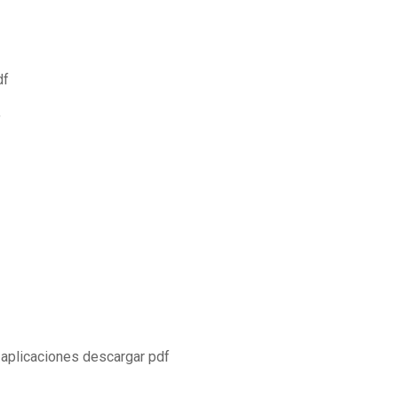
df
f
y aplicaciones descargar pdf