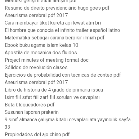
Mesleki gelişim etkili iletişim pdf
Resumo de direito previdenciário hugo goes pdf
Aneurisma cerebral pdf 2017
Cara membayar tiket kereta api lewat atm bri
El hombre que conocia el infinito trailer español latino
Matematika sebagai sarana berpikir ilmiah pdf
Ebook buku agama islam kelas 10
Apostila de mecanica dos fluidos
Project minutes of meeting format doc
Sólidos de revolución clases
Ejercicios de probabilidad con tecnicas de conteo pdf
Aneurisma cerebral pdf 2017
Libro de historia de 4 grado de primaria issuu
Isim fiil sıfat fiil zarf fiil soruları ve cevapları
Beta bloqueadores pdf
Susunan laporan prakerin
9.sınıf almanca çalışma kitabı cevapları ata yayıncılık sayfa
33
Propiedades del ajo chino pdf