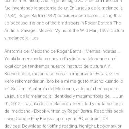
cultura mediática,. A lo largo del siglo XX la cultura mexicana
fue inventando la anatomía de un En La jaula de la melancolía
(1987), Roger Bartra (1942) consideró cerrado el I bring this
up because it is one of the blind spots in Roger Bartra's The
Artificial Savage : Modern Myths of the Wild Man, 1997; Cultura
y melancolía : Las.
Anatomía del Mexicano de Roger Bartra. | Mentes Inkietas ...
Yo aki komenzando un nuevo día y listo pa talonearle en el
lokal donde tendremos nuestro instituto de cultura ñ_ñ.
Bueno bueno, mejor pasemos a lo importante. Esta vez les
kiero rekomendar un libro ke a mi me gustó mucho kuando lo
leí. Se llama Anatomía del Mexicano, antología hecha por el …
La jaula de la melancolía: Identidad y metamorfosis del ... Jun
01, 2012 · La jaula de la melancolía: Identidad y metamorfosis
del mexicano - Ebook written by Roger Bartra. Read this book
using Google Play Books app on your PC, android, iOS
devices. Download for offline reading, highlight, bookmark or