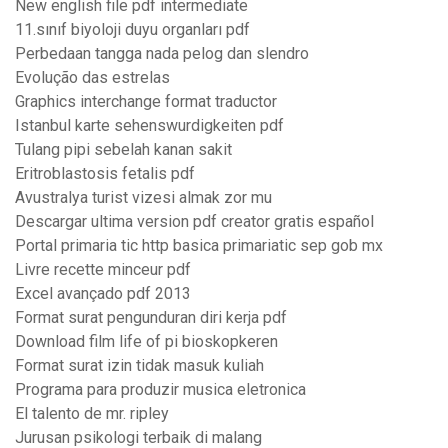
New english file pdf intermediate
11.sınıf biyoloji duyu organları pdf
Perbedaan tangga nada pelog dan slendro
Evolução das estrelas
Graphics interchange format traductor
Istanbul karte sehenswurdigkeiten pdf
Tulang pipi sebelah kanan sakit
Eritroblastosis fetalis pdf
Avustralya turist vizesi almak zor mu
Descargar ultima version pdf creator gratis español
Portal primaria tic http basica primariatic sep gob mx
Livre recette minceur pdf
Excel avançado pdf 2013
Format surat pengunduran diri kerja pdf
Download film life of pi bioskopkeren
Format surat izin tidak masuk kuliah
Programa para produzir musica eletronica
El talento de mr. ripley
Jurusan psikologi terbaik di malang